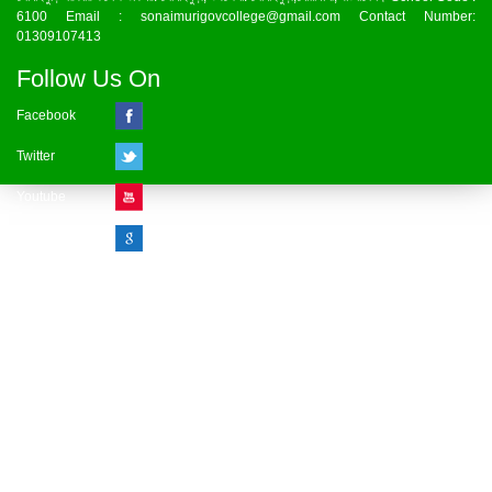
6100 Email : sonaimurigovcollege@gmail.com Contact Number:
01309107413
Follow Us On
Facebook
Twitter
Youtube
Google Plus
Visitor Counter
» Online : 1 » Today : 1
» Week : 1 » Month : 1
» Year : 1
» Total :1
Record: 1 (07.08.2026)