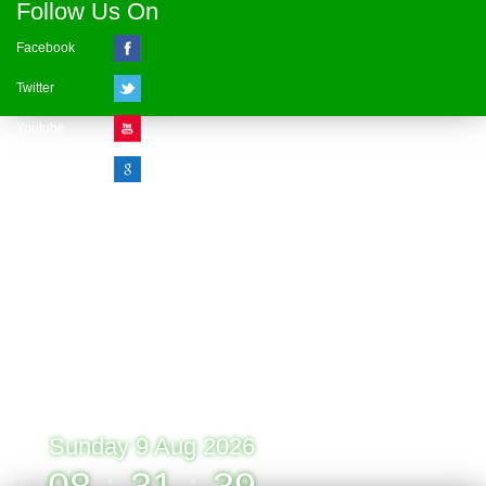
Follow Us On
Facebook
Twitter
Youtube
Google Plus
Visitor Counter
» Online : 1 » Today : 1
» Week : 1 » Month : 1
» Year : 1
» Total :1
Record: 1 (09.08.2026)
Sunday 9 Aug 2026