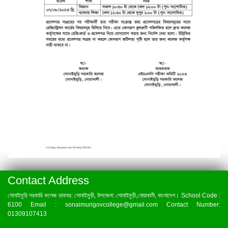
Contact Address
সোনাইমুড়ি সরকারি কলেজ ডাকঘর: সোনাইমুড়ী, উপজেলা: সোনাইমুড়ী,নোয়াখালী, বাংলাদেশ। School Code :
6100 Email : sonaimurigovcollege@gmail.com Contact Number:
01309107413