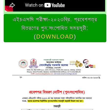
এইচএসসি পরীক্ষা-২০২৩খ্রি. প্রবেশপত্র
বিতরণের পুন:সংশোধিত সময়সূচী:
(
DOWNLOAD
)