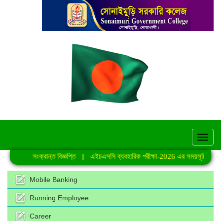
hel
কার্যক্রমে সংক্রান্ত বিজ্ঞপ্তি
||
এইচএসসি ব্যবহারিক পরীক্ষা-2026 এর সময়সূচি
||
জুল
Mobile Banking
Running Employee
Career