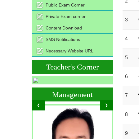
2
Public Exam Corner
Private Exam corner
3
Content Download
4
SMS Notifications
Necessary Website URL
5
Teacher's Corner
6
Management
7
❮
❯
8
9