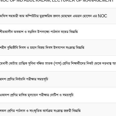
NOC OF MD ABUL KALAM, LECTURER OF M,ANAGEMENT
অফিস সহকারী কাম কম্পিউটার মুদ্রাক্ষরিক জনাব মোহাম্মদ এমরান হোসেন এর NOC
শীতকালীন অবকাশ ও বড়দিন উপলক্ষ্যে পাঠদান বন্ধের বিজ্ঞপ্তি
শহীদ বুদ্ধিজীবি দিবস ও মহান বিজয় দিবস উদযাপন সংক্রান্ত বিজ্ঞপ্তি
মেধাবী কোটায় প্রান্তিক সুবিধা বঞ্চিত স্নাতক (পাস) শ্রেণির শিক্ষার্থীদের নিকট থেকে দরখাস্ত 
দ্বাদশ শ্রেণির নির্বাচনি পরীক্ষার সময়সূচি
একাদশ শ্রেণির মাসিক মূল্যায়ন পরীক্ষার নোটিশ ও সময়সূচি
সকল শ্রেণির পাঠদান ও সাংস্কৃতিক কার্যক্রম সংক্রান্ত জরুরী বিজ্ঞপ্তি