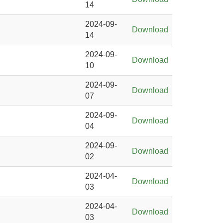
14
2024-09-
Download
14
2024-09-
Download
10
2024-09-
Download
07
2024-09-
Download
04
2024-09-
Download
02
2024-04-
Download
03
2024-04-
Download
03