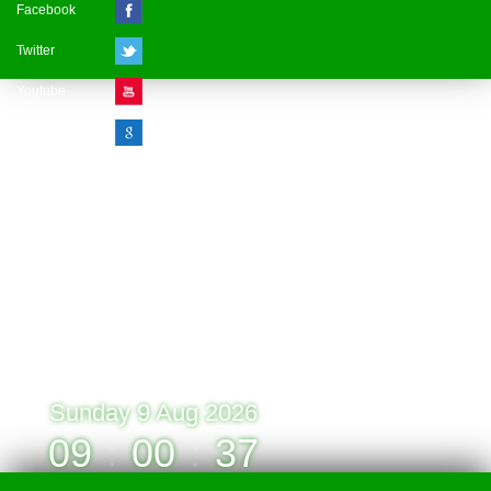
Facebook
Twitter
Youtube
Google Plus
Visitor Counter
» Online : 1 » Today : 1
» Week : 1 » Month : 1
» Year : 1
» Total :1
Record: 1 (09.08.2026)
Sunday 9 Aug 2026
09
:
00
:
37