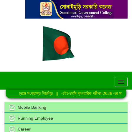
hel
্রেণি কার্যক্রমে সংক্রান্ত বিজ্ঞপ্তি
||
এইচএসসি ব্যবহারিক পরীক্ষা-2026 এর সময়সূচি
|
Mobile Banking
Running Employee
Career