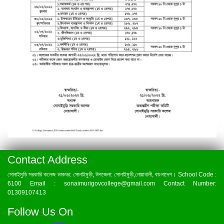
Contact Address
সোনাইমুড়ি সরকারি কলেজ ডাকঘর: সোনাইমুড়ী, উপজেলা: সোনাইমুড়ী,নোয়াখালী, বাংলাদেশ। School Code :
6100 Email : sonaimurigovcollege@gmail.com Contact Number:
01309107413
Follow Us On