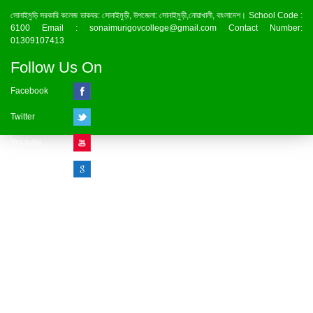
সোনাইমুড়ি সরকারি কলেজ ডাকঘর: সোনাইমুড়ী, উপজেলা: সোনাইমুড়ী,নোয়াখালী, বাংলাদেশ। School Code :
6100 Email : sonaimurigovcollege@gmail.com Contact Number:
01309107413
Follow Us On
Facebook
Twitter
Youtube
Google Plus
Visitor Counter
» Online : 1 » Today : 1
» Week : 1 » Month : 1
» Year : 1
» Total :1
Record: 1 (09.08.2026)