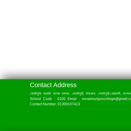
Contact Address
সোনাইমুড়ি সরকারি কলেজ ডাকঘর: সোনাইমুড়ী, উপজেলা: সোনাইমুড়ী,নোয়াখালী, বাংলাদ
School Code : 6100 Email : sonaimurigovcollege@gmail.
Contact Number: 01309107413