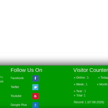
Follow Us On
Visitor Counter
েশ।
» Online : 1 » Today 
Facebook
com
» Week : 1 » Month :
Twitter
» Year : 1
» Total :1
Youtube
Record: 1 (07.08.2026)
Google Plus