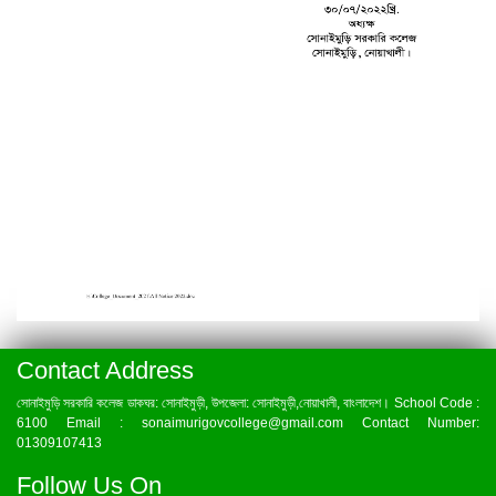
Contact Address
সোনাইমুড়ি সরকারি কলেজ ডাকঘর: সোনাইমুড়ী, উপজেলা: সোনাইমুড়ী,নোয়াখালী, বাংলাদেশ। School Code :
6100 Email : sonaimurigovcollege@gmail.com Contact Number:
01309107413
Follow Us On