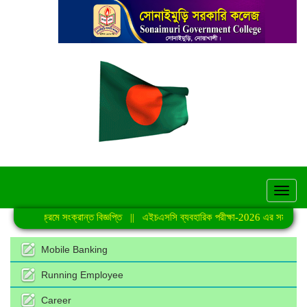
hel
্রেণি কার্যক্রমে সংক্রান্ত বিজ্ঞপ্তি
||
এইচএসসি ব্যবহারিক পরীক্ষা-2026 এর সময়সূচি
|
Mobile Banking
Running Employee
Career