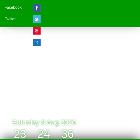
Facebook
Twitter
Youtube
Google Plus
Visitor Counter
» Online : 1 » Today : 1
» Week : 1 » Month : 1
» Year : 1
» Total :1
Record: 1 (08.08.2026)
Saturday 8 Aug 2026
23
:
24
:
36