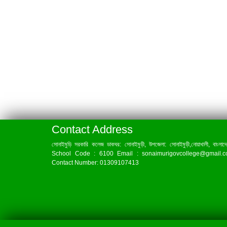
Contact Address
সোনাইমুড়ি সরকারি কলেজ ডাকঘর: সোনাইমুড়ী, উপজেলা: সোনাইমুড়ী,নোয়াখালী, বাংলাদ
School Code : 6100 Email : sonaimurigovcollege@gmail.
Contact Number: 01309107413