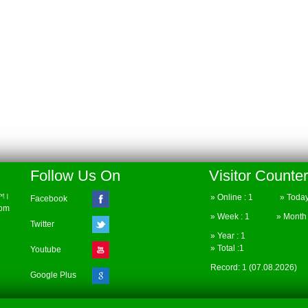
Follow Us On
Visitor Counter
েশ।
» Online : 1 » Today 
Facebook
com
» Week : 1 » Month :
Twitter
» Year : 1
» Total :1
Youtube
Record: 1 (07.08.2026)
Google Plus