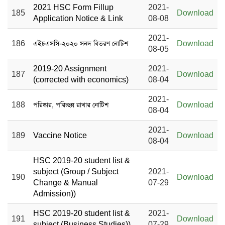
2021 HSC Form Fillup
2021-
185
Download
Application Notice & Link
08-08
2021-
186
এইচএসসি-২০২০ সনদ বিতরণ নোটিশ
Download
08-05
2019-20 Assignment
2021-
187
Download
(corrected with economics)
08-04
2021-
188
পরিষ্কার, পরিচ্ছন্ন রাখার নোটিশ
Download
08-04
2021-
189
Vaccine Notice
Download
08-04
HSC 2019-20 student list &
subject (Group / Subject
2021-
190
Download
Change & Manual
07-29
Admission))
HSC 2019-20 student list &
2021-
191
Download
subject (Business Studies))
07-29