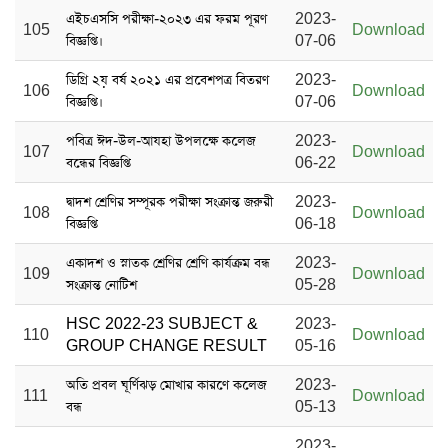
এইচএসসি পরীক্ষা-২০২৩ এর ফরম পূরণ
2023-
105
Download
বিজ্ঞপ্তি।
07-06
ডিগ্রি ২য় বর্ষ ২০২১ এর প্রবেশপত্র বিতরণ
2023-
106
Download
বিজ্ঞপ্তি।
07-06
পবিত্র ঈদ-উল-আযহা উপলক্ষে কলেজ
2023-
107
Download
বন্ধের বিজ্ঞপ্তি
06-22
দ্বাদশ শ্রেণির সম্পূরক পরীক্ষা সংক্রান্ত জরুরী
2023-
108
Download
বিজ্ঞপ্তি
06-18
একাদশ ও স্নাতক শ্রেণির শ্রেণি কার্যক্রম বন্ধ
2023-
109
Download
সংক্রান্ত নোটিশ
05-28
HSC 2022-23 SUBJECT &
2023-
110
Download
GROUP CHANGE RESULT
05-16
অতি প্রবল ঘূর্ণিঝড় মোখার কারণে কলেজ
2023-
111
Download
বন্ধ
05-13
2023-