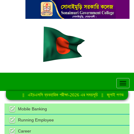
hel
||
এইচএসসি ব্যবহারিক পরীক্ষা-2026 এর সময়সূচি
||
জুলাই গণঅভ্যুত্থান সংক্রান্ত বিজ্
Mobile Banking
Running Employee
Career