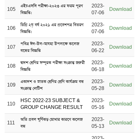
এইচএসসি পরীক্ষা-২০২৩ এর ফরম পূরণ
2023-
105
Download
বিজ্ঞপ্তি।
07-06
ডিগ্রি ২য় বর্ষ ২০২১ এর প্রবেশপত্র বিতরণ
2023-
106
Download
বিজ্ঞপ্তি।
07-06
পবিত্র ঈদ-উল-আযহা উপলক্ষে কলেজ
2023-
107
Download
বন্ধের বিজ্ঞপ্তি
06-22
দ্বাদশ শ্রেণির সম্পূরক পরীক্ষা সংক্রান্ত জরুরী
2023-
108
Download
বিজ্ঞপ্তি
06-18
একাদশ ও স্নাতক শ্রেণির শ্রেণি কার্যক্রম বন্ধ
2023-
109
Download
সংক্রান্ত নোটিশ
05-28
HSC 2022-23 SUBJECT &
2023-
110
Download
GROUP CHANGE RESULT
05-16
অতি প্রবল ঘূর্ণিঝড় মোখার কারণে কলেজ
2023-
111
Download
বন্ধ
05-13
2023-