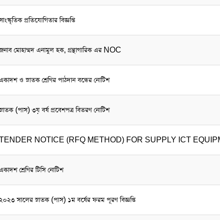
সাংস্কৃতিক প্রতিযোগিতার বিজ্ঞপ্তি
জনাব মোহাম্মদ এনামুল হক, গ্রন্থাগারিক এর NOC
একাদশ ও স্নাতক শ্রেণির পাঠদান বন্ধের নোটিশ
স্নাতক (পাস) ৩য় বর্ষ প্রবেশপত্র বিতরণ নোটিশ
TENDER NOTICE (RFQ METHOD) FOR SUPPLY ICT EQUI
একাদশ শ্রেণির টিসি নোটিশ
২০২৩ সালের স্নাতক (পাস) ১ম বর্ষের ফরম পূরণ বিজ্ঞপ্তি