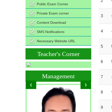
2
Public Exam Corner
Private Exam corner
3
Content Download
4
SMS Notifications
Necessary Website URL
5
Teacher's Corner
6
Management
7
❮
❯
8
9