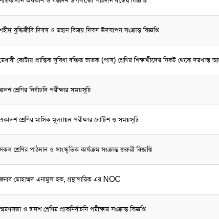
শীতকালীন অবকাশ ও বড়দিন উপলক্ষ্যে পাঠদান বন্ধের বিজ্ঞপ্তি
শহীদ বুদ্ধিজীবি দিবস ও মহান বিজয় দিবস উদযাপন সংক্রান্ত বিজ্ঞপ্তি
মেধাবী কোটায় প্রান্তিক সুবিধা বঞ্চিত স্নাতক (পাস) শ্রেণির শিক্ষার্থীদের নিকট থেকে দরখাস্ত 
দ্বাদশ শ্রেণির নির্বাচনি পরীক্ষার সময়সূচি
একাদশ শ্রেণির মাসিক মূল্যায়ন পরীক্ষার নোটিশ ও সময়সূচি
সকল শ্রেণির পাঠদান ও সাংস্কৃতিক কার্যক্রম সংক্রান্ত জরুরী বিজ্ঞপ্তি
জনাব মোহাম্মদ এনামুল হক, গ্রন্থাগারিক এর NOC
স্মরণসভা ও দ্বাদশ শ্রেণির প্রাকনির্বাচনি পরীক্ষার সংক্রান্ত বিজ্ঞপ্তি