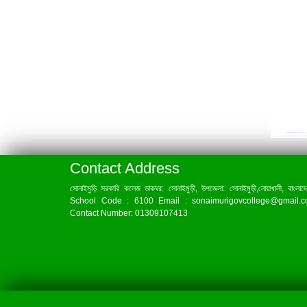
Contact Address
সোনাইমুড়ি সরকারি কলেজ ডাকঘর: সোনাইমুড়ী, উপজেলা: সোনাইমুড়ী,নোয়াখালী, বাংলাদ
School Code : 6100 Email : sonaimurigovcollege@gmail.
Contact Number: 01309107413