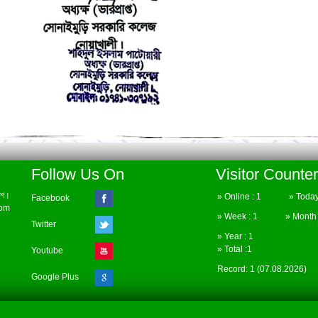
Follow Us On
Visitor Counter
েশ।
» Online : 1 » Today 
Facebook
com
» Week : 1 » Month :
Twitter
» Year : 1
» Total :1
Youtube
Record: 1 (07.08.2026)
Google Plus