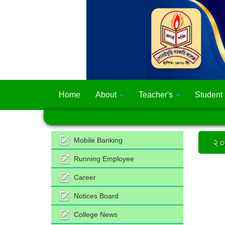
Home
About
Teacher's
Student
২০
Mobile Banking
Running Employee
Career
Notices Board
College News