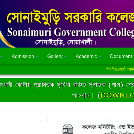
Admission
Gallery
Academic
Document
নিয়মিত শ্রেণি কার্যক্রমে 
মেধাবী কোটায় প্রান্তিক সুবিধা বঞ্চিত স্নাতক (পাস) শ্র
আহবান। (
DOWNL