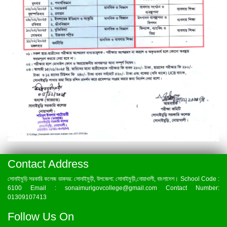
Contact Address
সোনাইমুড়ি সরকারি কলেজ ডাকঘর: সোনাইমুড়ী, উপজেলা: সোনাইমুড়ী,নোয়াখালী, বাংলাদেশ। School Code :
6100 Email : sonaimurigovcollege@gmail.com Contact Number:
01309107413
Follow Us On