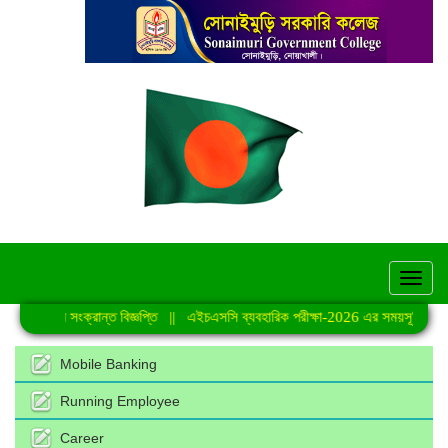
hel
 কার্যক্রমে সংক্রান্ত বিজ্ঞপ্তি
||
এইচএসসি ব্যবহারিক পরীক্ষা-2026 এর সময়সূচি
||
জু
Mobile Banking
Running Employee
Career