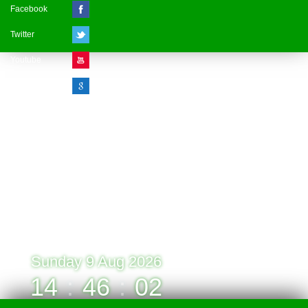
Facebook
Twitter
Youtube
Google Plus
Visitor Counter
» Online : 1 » Today : 1
» Week : 1 » Month : 1
» Year : 1
» Total :1
Record: 1 (09.08.2026)
Sunday 9 Aug 2026
14
:
46
:
02