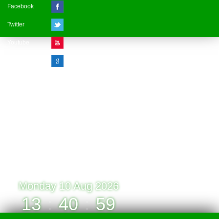
Facebook
Twitter
Youtube
Google Plus
Visitor Counter
» Online : 1 » Today : 1
» Week : 1 » Month : 1
» Year : 1
» Total :1
Record: 1 (10.08.2026)
Monday 10 Aug 2026
13
:
40
:
59