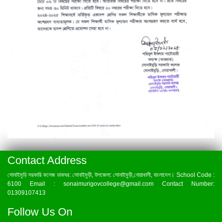
Contact Address
সোনাইমুড়ি সরকারি কলেজ ডাকঘর: সোনাইমুড়ী, উপজেলা: সোনাইমুড়ী,নোয়াখালী, বাংলাদেশ। School Code :
6100 Email : sonaimurigovcollege@gmail.com Contact Number:
01309107413
Follow Us On