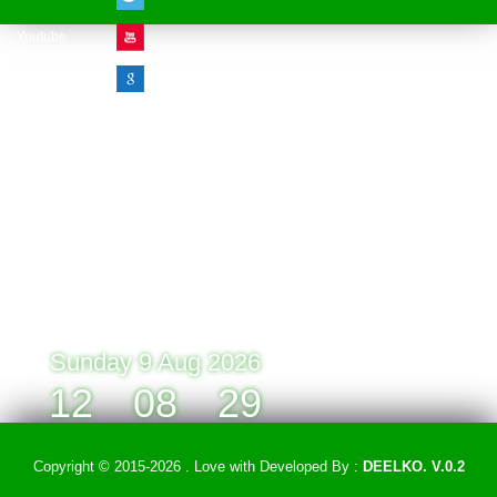
Youtube
Google Plus
Visitor Counter
» Online : 1 » Today : 1
» Week : 1 » Month : 1
» Year : 1
» Total :1
Record: 1 (09.08.2026)
Sunday 9 Aug 2026
12
:
08
:
29
Copyright © 2015-2026 . Love with
Developed By :
DEELKO. V.0.2