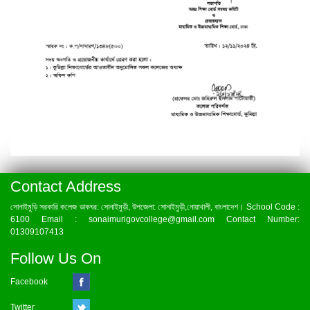
Contact Address
সোনাইমুড়ি সরকারি কলেজ ডাকঘর: সোনাইমুড়ী, উপজেলা: সোনাইমুড়ী,নোয়াখালী, বাংলাদেশ। School Code :
6100 Email : sonaimurigovcollege@gmail.com Contact Number:
01309107413
Follow Us On
Facebook
Twitter