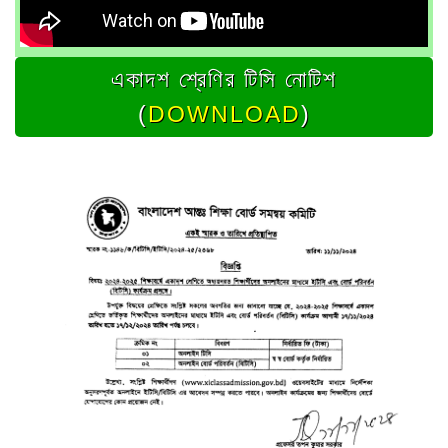
একাদশ শ্রেণির টিসি নোটিশ
(
DOWNLOAD
)